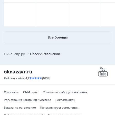
Все бренды
ОкнаЗавр.ру
/
Спасск-Рязанский
yo
Рейтинг сайта: 4,7
(1034)
О проекте
СМИ о нас
Советы по выбору остекления
Регистрация компании / мастера
Реклама окон
Заказы на остекление
Калькуляторы остекления