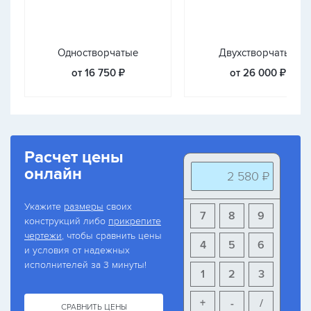
Одностворчатые
Двухстворчатые
от 16 750 ₽
от 26 000 ₽
Расчет цены
онлайн
2 580 ₽
Укажите
размеры
своих
7
8
9
конструкций либо
прикрепите
чертежи
, чтобы сравнить цены
4
5
6
и условия от надежных
исполнителей за 3 минуты!
1
2
3
+
-
/
СРАВНИТЬ ЦЕНЫ