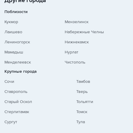
Другие города
Поблизости
Кукмор
Мензелинск
Лаишево
Набережные Челны
Лениногорск
Нижнекамск
Мамадыш
Нурлат
Менделеевск
Чистополь
Крупные города
Сочи
Тамбов
Ставрополь
Тверь
Старый Оскол
Тольятти
Стерлитамак
Томск
Сургут
Тула