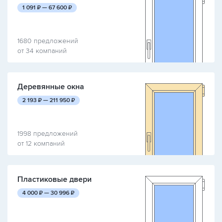
руб.
руб.
1 091
₽ —
67 600
₽
1680 предложений
от 34 компаний
Деревянные окна
руб.
руб.
2 193
₽ —
211 950
₽
1998 предложений
от 12 компаний
Пластиковые двери
руб.
руб.
4 000
₽ —
30 996
₽