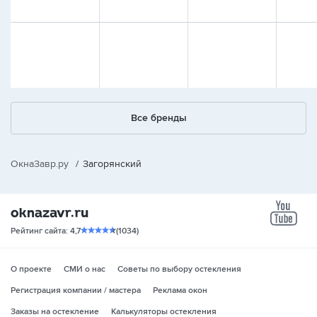
Все бренды
ОкнаЗавр.ру
/
Загорянский
yo
Рейтинг сайта: 4,7
(1034)
О проекте
СМИ о нас
Советы по выбору остекления
Регистрация компании / мастера
Реклама окон
Заказы на остекление
Калькуляторы остекления