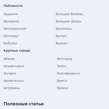
Поблизости
Ашукино
Большие Вязёмы
Балашиха
Большие Дворы
Белоозерский
Бронницы
Белоомут
Бутово
Боброво
Быково
Крупные города
Абакан
Белгород
Альметьевск
Бийск
Ангарск
Благовещенск
Архангельск
Братск
Астрахань
Брянск
Полезные статьи