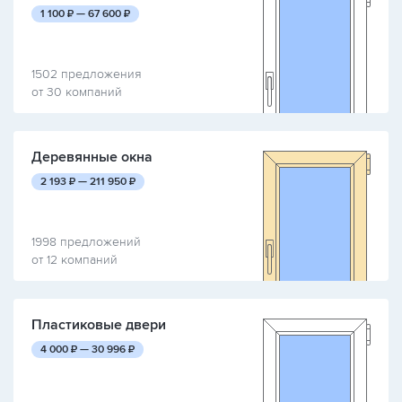
руб.
руб.
1 100
₽ —
67 600
₽
1502 предложения
от 30 компаний
Деревянные окна
руб.
руб.
2 193
₽ —
211 950
₽
1998 предложений
от 12 компаний
Пластиковые двери
руб.
руб.
4 000
₽ —
30 996
₽