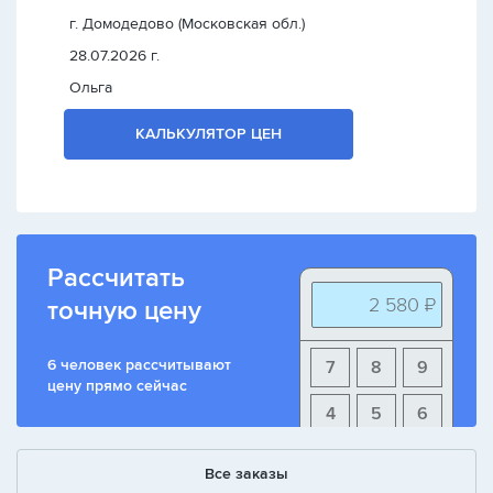
г. Домодедово (Московская обл.)
28.07.2026 г.
Ольга
КАЛЬКУЛЯТОР ЦЕН
Рассчитать
2 580 ₽
точную цену
6 человек рассчитывают
7
8
9
цену прямо сейчас
4
5
6
1
2
3
Все заказы