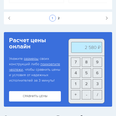
Следующая стран
1
2
Расчет цены
онлайн
2 580 ₽
Укажите
размеры
своих
7
8
9
конструкций либо
прикрепите
чертежи
, чтобы сравнить цены
4
5
6
и условия от надежных
исполнителей за 3 минуты!
1
2
3
+
-
/
СРАВНИТЬ ЦЕНЫ