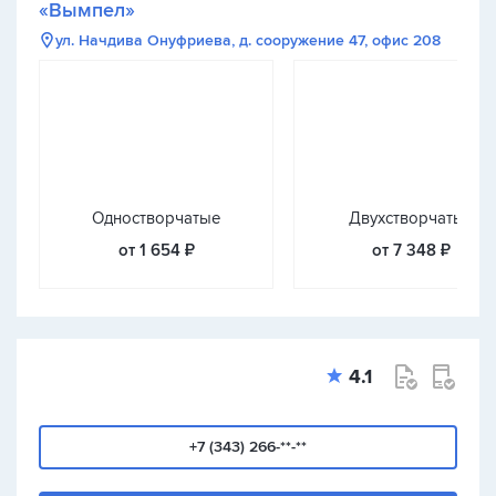
«Вымпел»
ул. Начдива Онуфриева, д. сооружение 47, офис 208
Одностворчатые
Двухстворчатые
от 1 654 ₽
от 7 348 ₽
4.1
+7 (343) 266-**-**