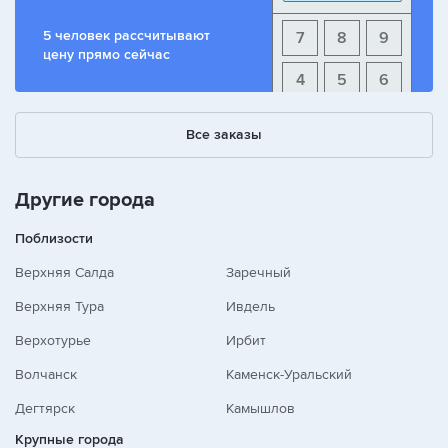
5 человек рассчитывают
7
8
9
цену прямо сейчас
4
5
6
1
2
3
Все заказы
+
-
/
Другие города
Поблизости
Верхняя Салда
Заречный
Верхняя Тура
Ивдель
Верхотурье
Ирбит
Волчанск
Каменск-Уральский
Дегтярск
Камышлов
Крупные города