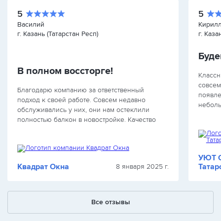
5
5
Василий
Кирил
г. Казань (Татарстан Респ)
г. Каза
Буде
В полном воссторге!
Классн
совсем
Благодарю компанию за ответственный
появле
подход к своей работе. Совсем недавно
неболь
обслуживались у них, они нам остеклили
за так
полностью балкон в новостройке. Качество
напрас
стеклопакетов отменное, сроки изготовления
работн
наших стеклопакетов были очень короткими.…
УЮТ О
Квадрат Окна
Татар
8 января 2025 г.
Все отзывы