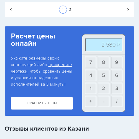
Следующая стран
1
2
Расчет цены
онлайн
2 580 ₽
Укажите
размеры
своих
7
8
9
конструкций либо
прикрепите
чертежи
, чтобы сравнить цены
4
5
6
и условия от надежных
исполнителей за 3 минуты!
1
2
3
+
-
/
СРАВНИТЬ ЦЕНЫ
Отзывы клиентов из Казани