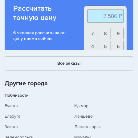
Рассчитать
2 580 ₽
точную цену
6 человек рассчитывают
7
8
9
цену прямо сейчас
4
5
6
1
2
3
Все заказы
+
-
/
Другие города
Поблизости
Буинск
Кукмор
Елабуга
Лаишево
Заинск
Лениногорск
Зеленодольск
Мамадыш