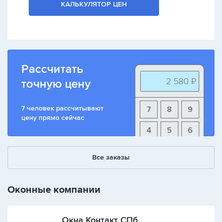
КАЛЬКУЛЯТОР ЦЕН
Рассчитать
2 580 ₽
точную цену
7 человек рассчитывают
7
8
9
цену прямо сейчас
4
5
6
1
2
3
Все заказы
+
-
/
Оконные компании
Окна Контакт СПб