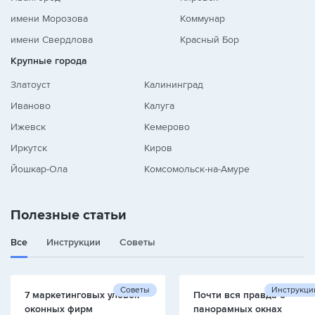
имени Морозова
Коммунар
имени Свердлова
Красный Бор
Крупные города
Златоуст
Калининград
Иваново
Калуга
Ижевск
Кемерово
Иркутск
Киров
Йошкар-Ола
Комсомольск-на-Амуре
Полезные статьи
Все
Инструкции
Советы
Советы
Инструкци
7 маркетинговых уловок
Почти вся правда о
оконных фирм
панорамных окнах