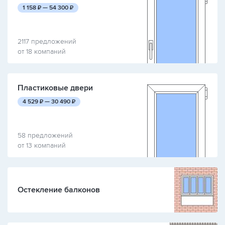
руб.
руб.
1 158
₽ —
54 300
₽
2117 предложений
от 18 компаний
Пластиковые двери
руб.
руб.
4 529
₽ —
30 490
₽
58 предложений
от 13 компаний
Остекление балконов