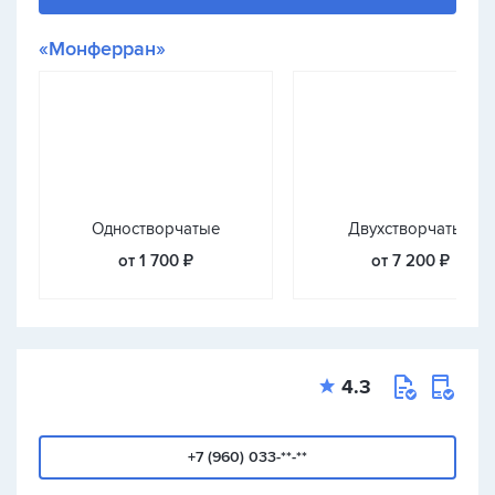
«Монферран»
Одностворчатые
Двухстворчатые
от 1 700 ₽
от 7 200 ₽
4.3
+7 (960) 033-**-**