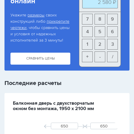
онлайн
2 580 ₽
Укажите
размеры
своих
7
8
9
конструкций либо
прикрепите
чертежи
, чтобы сравнить цены
4
5
6
и условия от надежных
исполнителей за 3 минуты!
1
2
3
+
-
/
СРАВНИТЬ ЦЕНЫ
Последние расчеты
Балконная дверь с двухстворчатым
окном без монтажа, 1950 х 2100 мм