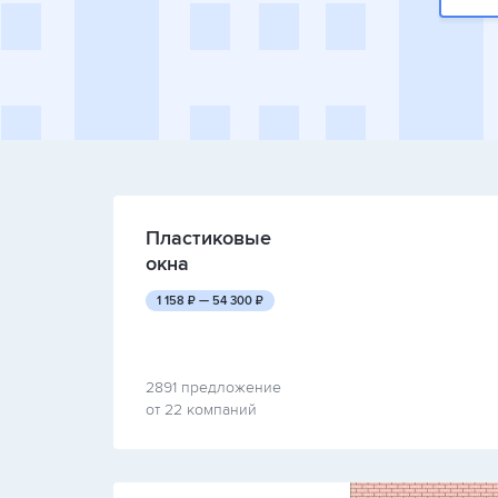
Пластиковые
окна
руб.
руб.
1 158
₽ —
54 300
₽
2891 предложение
от 22 компаний