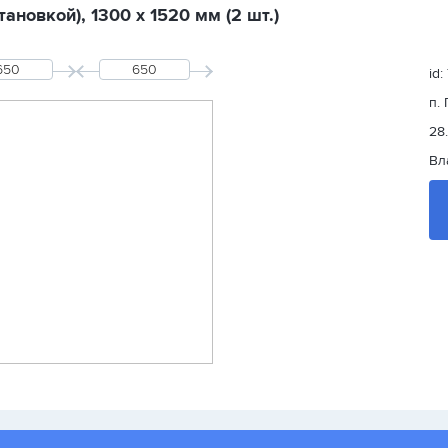
ановкой), 1300 х 1520 мм (2 шт.)
id
п.
28
Вл