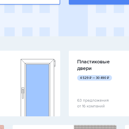
Пластиковые
двери
руб.
руб.
4 529
₽ —
30 490
₽
63 предложения
от 16 компаний