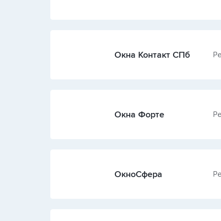
Окна Контакт СПб
Ре
Окна Форте
Ре
ОкноСфера
Ре