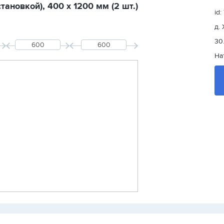
ановкой), 400 х 1200 мм (2 шт.)
id:
д.
30
На