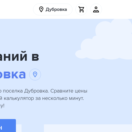
Дубровка
аний в
овка
о поселка Дубровка. Сравните цены
й калькулятор за несколько минут.
у!
Н