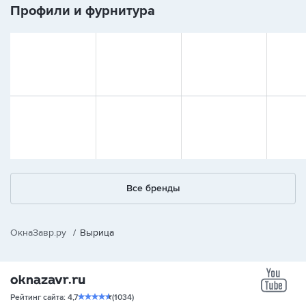
Профили и фурнитура
Все бренды
ОкнаЗавр.ру
/
Вырица
yo
Рейтинг сайта: 4,7
(1034)