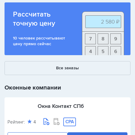
Рассчитать
2 580 ₽
точную цену
10 человек рассчитывают
7
8
9
цену прямо сейчас
4
5
6
1
2
3
Все заказы
+
-
/
Оконные компании
Окна Контакт СПб
CPA
Рейтинг:
4