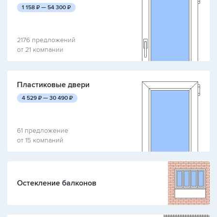
руб.
руб.
1 158
₽ —
54 300
₽
2176 предложений
от 21 компании
Пластиковые двери
руб.
руб.
4 529
₽ —
30 490
₽
61 предложение
от 15 компаний
Остекление балконов