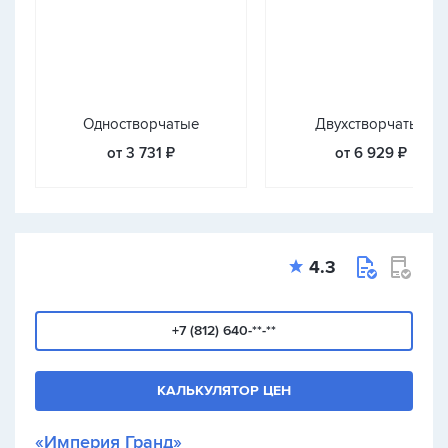
Одностворчатые
Двухстворчатые
от 3 731 ₽
от 6 929 ₽
4.3
+7 (812) 640-**-**
КАЛЬКУЛЯТОР ЦЕН
«Империя Гранд»