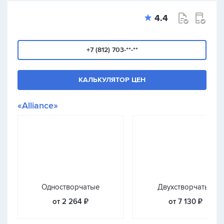
4.4
+7 (812) 703-**-**
КАЛЬКУЛЯТОР ЦЕН
«Alliance»
Одностворчатые
Двухстворчатые
от 2 264 ₽
от 7 130 ₽