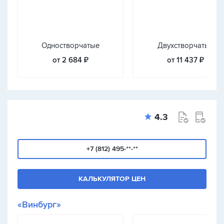
Одностворчатые
Двухстворчатые
от 2 684 ₽
от 11 437 ₽
4.3
+7 (812) 495-**-**
КАЛЬКУЛЯТОР ЦЕН
«Винбург»