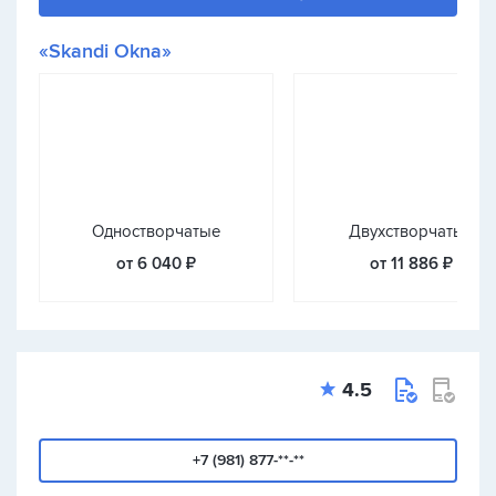
«Skandi Okna»
Одностворчатые
Двухстворчатые
от 6 040 ₽
от 11 886 ₽
4.5
+7 (981) 877-**-**