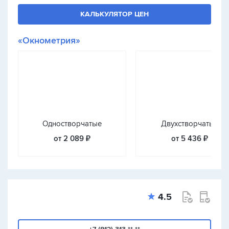
КАЛЬКУЛЯТОР ЦЕН
«Окнометрия»
Одностворчатые
Двухстворчатые
от 2 089 ₽
от 5 436 ₽
4.5