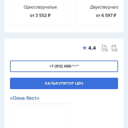
Одностворчатые
Двухстворчатые
от 3 552 ₽
от 6 597 ₽
4.4
+7 (812) 688-**-**
КАЛЬКУЛЯТОР ЦЕН
«Окна бест»