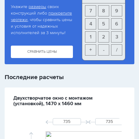
Укажите
размеры
своих
7
8
9
конструкций либо
прикрепите
чертежи
, чтобы сравнить цены
4
5
6
и условия от надежных
исполнителей за 3 минуты!
1
2
3
+
-
/
СРАВНИТЬ ЦЕНЫ
Последние расчеты
Двухстворчатое окно с монтажом
(установкой), 1470 х 1460 мм