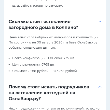
вызывайте мастера по замерам.
Сколько стоит остекление
загородного дома в Колпино?
Цена зависит от выбранных материалов и комплектации.
По состоянию на 09 августа 2026 г. в базе ОкнаЗавр.ру
собраны следующие данные:
Всего конфигураций ПВХ окон: 775 шт.
Цен с размерами: 6768 шт.
Стоимость: 1158 рублей — 145268 рублей.
Почему стоит искать подрядчиков
на остекление коттеджей на
ОкнаЗавр.ру?
Наши предложения — только от исполнителей, успешно