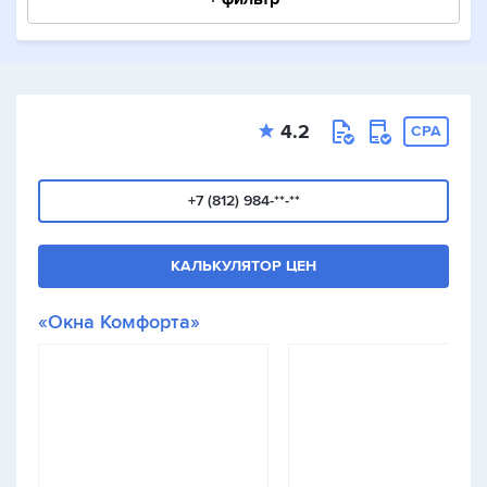
4.2
CPA
+7 (812) 984-**-**
КАЛЬКУЛЯТОР ЦЕН
«Окна Комфорта»