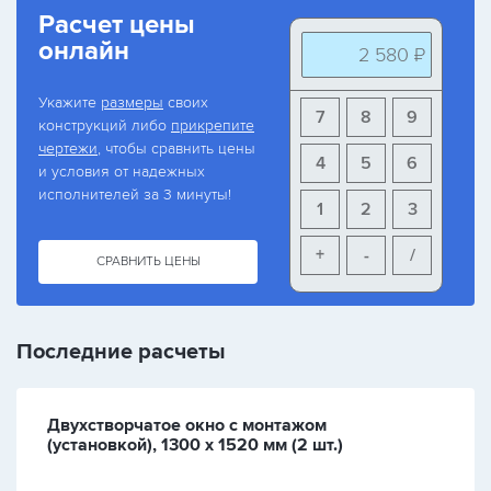
Расчет цены
онлайн
2 580 ₽
Укажите
размеры
своих
7
8
9
конструкций либо
прикрепите
чертежи
, чтобы сравнить цены
4
5
6
и условия от надежных
исполнителей за 3 минуты!
1
2
3
+
-
/
СРАВНИТЬ ЦЕНЫ
Последние расчеты
Двухстворчатое окно с монтажом
(установкой), 1300 х 1520 мм (2 шт.)