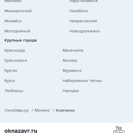
Михнево
Наро-Фоминск
Мишеронский
Нахабино
Можайск
Некрасовский
Молодежный
Новодрожжино
Крупные города
Краснодар
Махачкала
Красноярск
Москва
Курган
Мурманск
Курск
Набережные Челны
Люберцы
Находка
ОкнаЗавр.ру
/
Монино
/
Компании