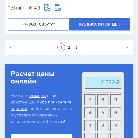
Рейтинг:
4.3
+7 (960) 033-**-**
КАЛЬКУЛЯТОР ЦЕН
Следующая стран
1
2
3
Расчет цены
онлайн
2 580 ₽
Укажите
размеры
своих
7
8
9
конструкций либо
прикрепите
чертежи
, чтобы сравнить цены
4
5
6
и условия от надежных
исполнителей за 3 минуты!
1
2
3