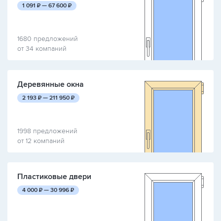
руб.
руб.
1 091
₽ —
67 600
₽
1680 предложений
от 34 компаний
Деревянные окна
руб.
руб.
2 193
₽ —
211 950
₽
1998 предложений
от 12 компаний
Пластиковые двери
руб.
руб.
4 000
₽ —
30 996
₽