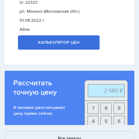
id: 22323
рп. Монино (Московская обл.)
01.08.2022 г.
Айна
КАЛЬКУЛЯТОР ЦЕН
Рассчитать
2 580 ₽
точную цену
9 человек рассчитывают
7
8
9
цену прямо сейчас
4
5
6
1
2
3
Все заказы