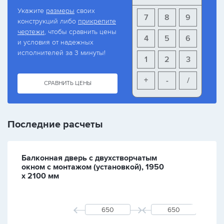
Укажите
размеры
своих
7
8
9
конструкций либо
прикрепите
чертежи
, чтобы сравнить цены
4
5
6
и условия от надежных
исполнителей за 3 минуты!
1
2
3
+
-
/
СРАВНИТЬ ЦЕНЫ
Последние расчеты
Балконная дверь с двухстворчатым
окном с монтажом (установкой), 1950
х 2100 мм