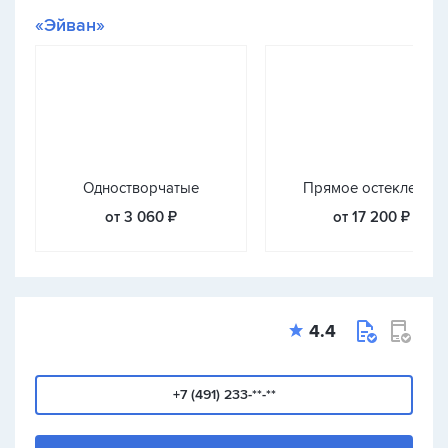
«Эйван»
Одностворчатые
Прямое остекление
от 3 060 ₽
от 17 200 ₽
4.4
+7 (491) 233-**-**