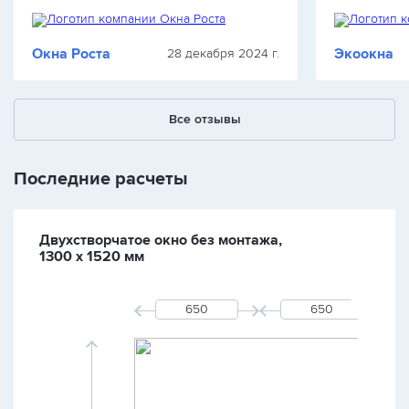
ошибок. Окна сохраняют тепло, шум с
эстетично, 
улицы полностью исключён.…
интерьер. В
Окна Роста
Экоокна
28 декабря 2024 г.
Все отзывы
Последние расчеты
Двухстворчатое окно без монтажа,
1300 х 1520 мм