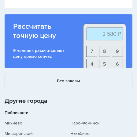
Рассчитать
2 580 ₽
точную цену
9 человек рассчитывают
7
8
9
цену прямо сейчас
4
5
6
1
2
3
Все заказы
+
-
/
Другие города
Поблизости
Михнево
Наро-Фоминск
Мишеронский
Нахабино