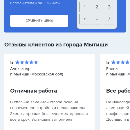
исполнителей за 3 минуты!
1
2
3
+
-
/
СРАВНИТЬ ЦЕНЫ
Отзывы клиентов из города Мытищи
5
5
Александр
Елена
г. Мытищи (Московская обл)
г. Мытищи (
Отличная работа
Всё раб
В спальне заменили старое окно на
На мансарде
современное с тройным стеклопакетом.
ламинацией 
Замеры прошли без задержек, привезли
профессиона
всё в срок. Установка выполнена
Доставили в
аккуратно, монтажники не допустили
безупречно.