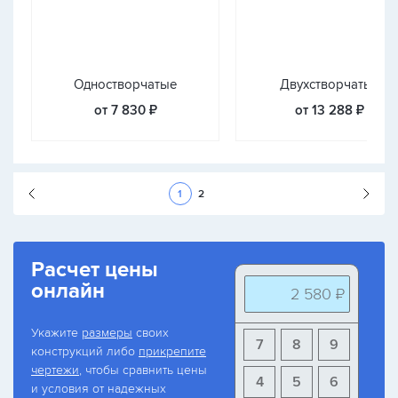
Одностворчатые
Двухстворчатые
от 7 830 ₽
от 13 288 ₽
Следующая стран
1
2
Расчет цены
онлайн
2 580 ₽
Укажите
размеры
своих
7
8
9
конструкций либо
прикрепите
чертежи
, чтобы сравнить цены
4
5
6
и условия от надежных