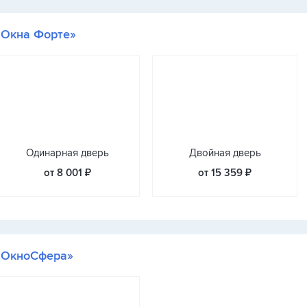
«Окна Форте»
Одинарная дверь
Двойная дверь
от 8 001 ₽
от 15 359 ₽
«ОкноСфера»