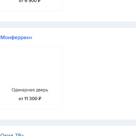
от 6 900 ₽
«Монферран»
Одинарная дверь
от 11 300 ₽
«Окна 78»