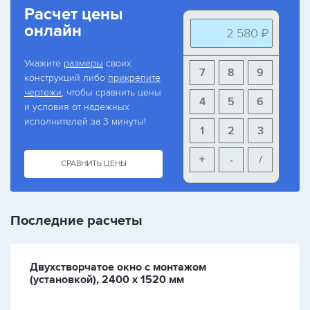
Расчет цены
онлайн
2 580 ₽
Укажите
размеры
своих
7
8
9
конструкций либо
прикрепите
чертежи
, чтобы сравнить цены
4
5
6
и условия от надежных
исполнителей за 3 минуты!
1
2
3
+
-
/
СРАВНИТЬ ЦЕНЫ
Последние расчеты
Двухстворчатое окно с монтажом
(установкой), 2400 х 1520 мм