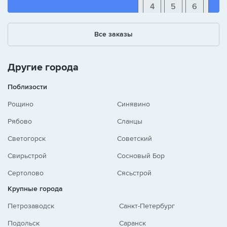
4
5
6
1
2
3
Все заказы
+
-
/
Другие города
Поблизости
Рощино
Синявино
Рябово
Сланцы
Светогорск
Советский
Свирьстрой
Сосновый Бор
Сертолово
Сясьстрой
Крупные города
Петрозаводск
Санкт-Петербург
Подольск
Саранск