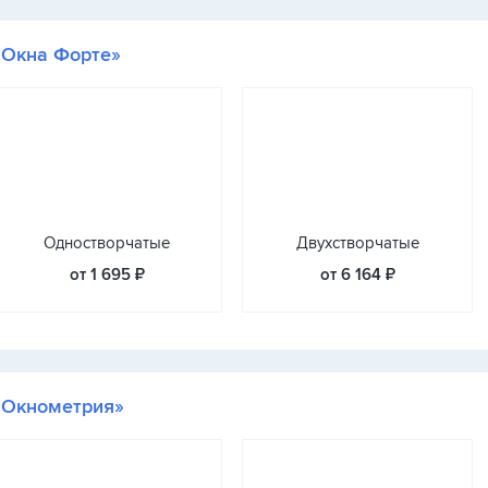
«Окна Форте»
Одностворчатые
Двухстворчатые
от 1 695 ₽
от 6 164 ₽
«Окнометрия»