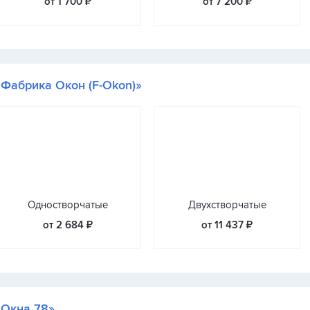
от 1 700 ₽
от 7 200 ₽
«Фабрика Окон (F-Okon)»
Одностворчатые
Двухстворчатые
от 2 684 ₽
от 11 437 ₽
«Окна 78»