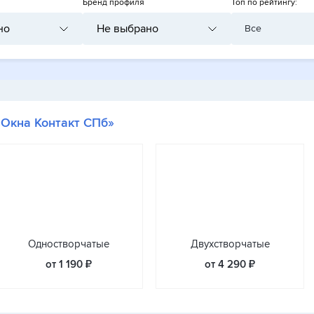
Бренд профиля
Топ по рейтингу:
но
Не выбрано
Все
«Окна Контакт СПб»
Одностворчатые
Двухстворчатые
от 1 190 ₽
от 4 290 ₽