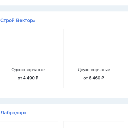
«Строй Вектор»
Одностворчатые
Двухстворчатые
от 4 490 ₽
от 6 460 ₽
«Лабрадор»