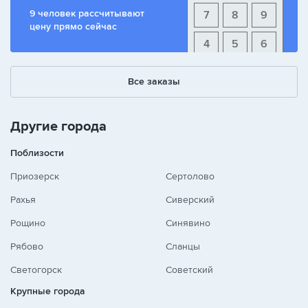
9 человек рассчитывают
7
8
9
цену прямо сейчас
4
5
6
1
2
3
Все заказы
+
-
/
Другие города
Поблизости
Приозерск
Сертолово
Рахья
Сиверский
Рощино
Синявино
Рябово
Сланцы
Светогорск
Советский
Крупные города