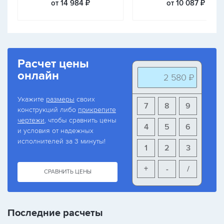
от 14 984 ₽
от 10 087 ₽
Расчет цены
онлайн
2 580 ₽
Укажите
размеры
своих
7
8
9
конструкций либо
прикрепите
чертежи
, чтобы сравнить цены
4
5
6
и условия от надежных
исполнителей за 3 минуты!
1
2
3
+
-
/
СРАВНИТЬ ЦЕНЫ
Последние расчеты