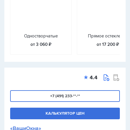
Одностворчатые
Прямое остекление
от 3 060 ₽
от 17 200 ₽
4.4
+7 (491) 233-**-**
КАЛЬКУЛЯТОР ЦЕН
«ВашиОкна»