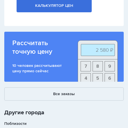
КАЛЬКУЛЯТОР ЦЕН
Рассчитать
2 580 ₽
точную цену
10 человек рассчитывают
7
8
9
цену прямо сейчас
4
5
6
1
2
3
Все заказы
+
-
/
Другие города
Поблизости