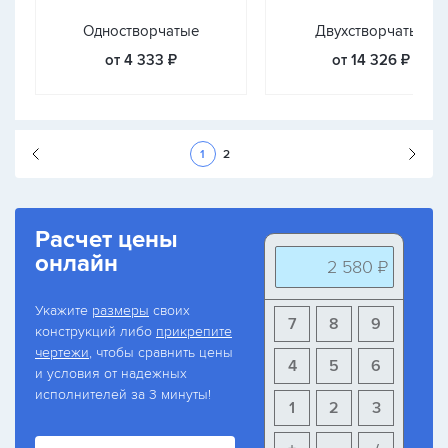
Одностворчатые
Двухстворчатые
от 4 333 ₽
от 14 326 ₽
Следующая стран
1
2
Расчет цены
онлайн
2 580 ₽
Укажите
размеры
своих
7
8
9
конструкций либо
прикрепите
чертежи
, чтобы сравнить цены
4
5
6
и условия от надежных
исполнителей за 3 минуты!
1
2
3