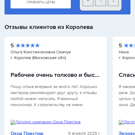
+
-
/
СРАВНИТЬ ЦЕНЫ
Отзывы клиентов из Королева
5
5
Ольга Константиновна Семчук
Нина
г. Королев (Московская обл)
г. Коро
Рабочие очень толково и быстро все сделали
Спас
Пишу отзыв впервые за много лет. Хороших
Я заказ
мастеров рекомендуют друг другу, а отзывы
даче. Д
любой может написать. Я военный
целых т
пенсионер. К строительству не имею
окна. Д
никакого отношения. Поэтому не разбираюсь
пугали 
во всех этих заграничных словах. Не
что выбр
понимаю и…
Окна Престиж
Экоок
9 апреля 2025 г.