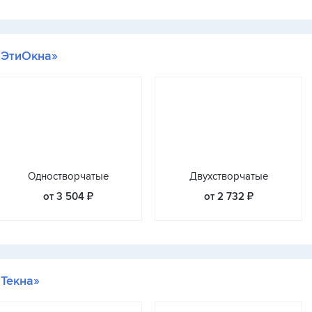
«ЭтиОкна»
Одностворчатые
Двухстворчатые
от 3 504 ₽
от 2 732 ₽
«Текна»