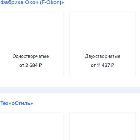
«Фабрика Окон (F-Okon)»
Одностворчатые
Двухстворчатые
от 2 684 ₽
от 11 437 ₽
«ТехноСтиль»