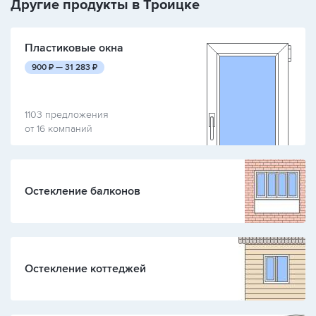
Другие продукты в Троицке
Пластиковые окна
руб.
руб.
900
₽ —
31 283
₽
1103 предложения
от 16 компаний
Остекление балконов
Остекление коттеджей