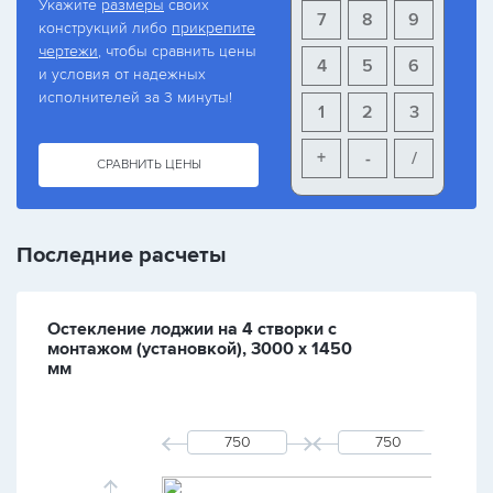
Укажите
размеры
своих
7
8
9
конструкций либо
прикрепите
чертежи
, чтобы сравнить цены
4
5
6
и условия от надежных
исполнителей за 3 минуты!
1
2
3
+
-
/
СРАВНИТЬ ЦЕНЫ
Последние расчеты
Остекление лоджии на 4 створки с
монтажом (установкой), 3000 х 1450
мм