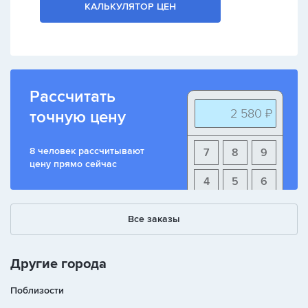
КАЛЬКУЛЯТОР ЦЕН
Рассчитать
2 580 ₽
точную цену
8 человек рассчитывают
7
8
9
цену прямо сейчас
4
5
6
1
2
3
Все заказы
+
-
/
Другие города
Поблизости