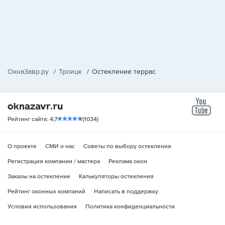
ОкнаЗавр.ру
/
Троицк
/
Остекление террас
yo
Рейтинг сайта: 4,7
(1034)
О проекте
СМИ о нас
Советы по выбору остекления
Регистрация компании / мастера
Реклама окон
Заказы на остекление
Калькуляторы остекления
Рейтинг оконных компаний
Написать в поддержку
Условия использования
Политика конфиденциальности