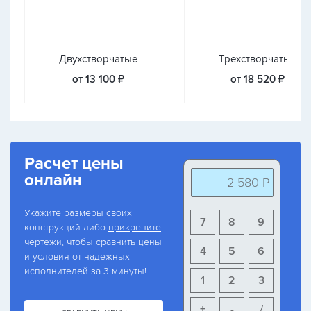
Двухстворчатые
Трехстворчатые
от 13 100 ₽
от 18 520 ₽
Расчет цены
онлайн
2 580 ₽
Укажите
размеры
своих
7
8
9
конструкций либо
прикрепите
чертежи
, чтобы сравнить цены
4
5
6
и условия от надежных
исполнителей за 3 минуты!
1
2
3
+
-
/