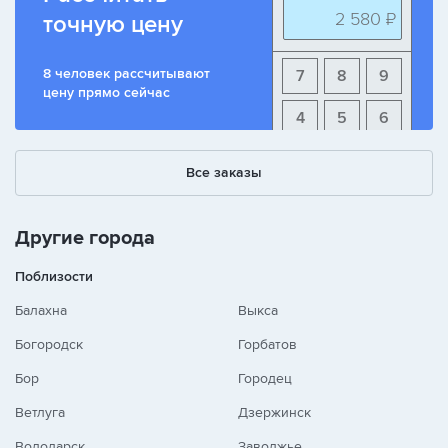
2 580 ₽
точную цену
8 человек рассчитывают
7
8
9
цену прямо сейчас
4
5
6
1
2
3
Все заказы
+
-
/
Другие города
Поблизости
Балахна
Выкса
Богородск
Горбатов
Бор
Городец
Ветлуга
Дзержинск
Володарск
Заволжье