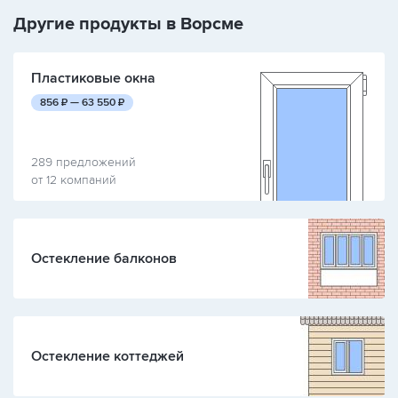
Другие продукты в Ворсме
Пластиковые окна
руб.
руб.
856
₽ —
63 550
₽
289 предложений
от 12 компаний
Остекление балконов
Остекление коттеджей